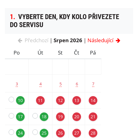
1.
VYBERTE DEN, KDY KOLO PŘIVEZETE
DO SERVISU
Předchozí
|
Srpen 2026
|
Následující
Po
Út
St
Čt
Pá
3
4
5
6
7
10
11
12
13
14
17
18
19
20
21
24
25
26
27
28