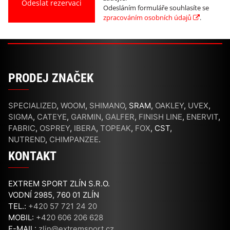
Odesláním formuláře souhlasíte se
zpracováním osobních údajů
.
PRODEJ ZNAČEK
SPECIALIZED
,
WOOM
,
SHIMANO
, SRAM,
OAKLEY
,
UVEX
,
SIGMA
,
CATEYE
,
GARMIN
,
GALFER
,
FINISH LINE
,
ENERVIT
,
FABRIC
,
OSPREY
,
IBERA
,
TOPEAK
,
FOX
, CST,
NUTREND
,
CHIMPANZEE
.
KONTAKT
EXTREM SPORT ZLÍN S.R.O.
VODNÍ 2985, 760 01 ZLÍN
TEL.:
+420 57 721 24 20
MOBIL:
+420 606 206 628
E-MAIL:
zlin@extremsport.cz